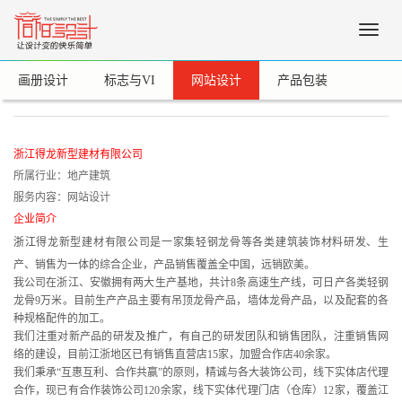
Toggle
naviga
画册设计
标志与VI
网站设计
产品包装
浙江得龙新型建材有限公司
所属行业：地产建筑
服务内容：网站设计
企业简介
浙江
得龙新型建材有限公司是一家集轻钢龙骨等各类建筑装饰材料研发、生
产、销售为一体的综合企业，产品销售覆盖全中国，远销欧美。
我公司在浙江、安徽拥有两大生产基地，共计8条高速生产线，可日产各类轻钢
龙骨9万米。目前生产产品主要有吊顶龙骨产品，墙体龙骨产品，以及配套的各
种规格配件的加工。
我们注重对新产品的研发及推广，有自己的研发团队和销售团队，注重销售网
络的建设，目前江浙地区已有销售直营店15家，加盟合作店40余家。
我们秉承“互惠互利、合作共赢”的原则，精诚与各大装饰公司，线下实体店代理
合作，现已有合作装饰公司120余家，线下实体代理门店（仓库）12家，覆盖江