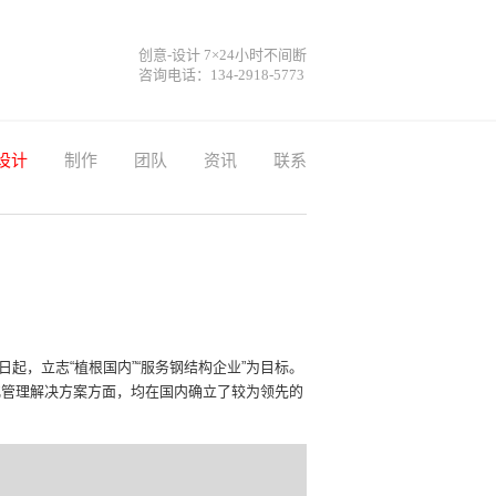
创意-设计 7×24小时不间断
咨询电话：134-2918-5773
设计
制作
团队
资讯
联系
，立志“植根国内”“服务钢结构企业”为目标。
化管理解决方案方面，均在国内确立了较为领先的