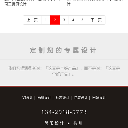
司三折页设计
计
上一页
1
2
3
4
5
下一页
定制您的专属设计
我们希望消费者说：『这真是个好产品』，而不是说：『这真是
个好广告』。
|
|
|
|
VI设计
画册设计
标志设计
包装设计
网站设计
134-2918-5773
简阳设计 ● 杭州